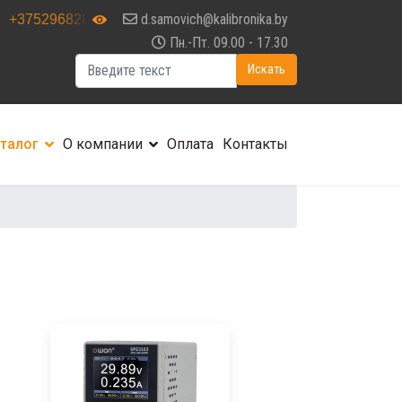
d.samovich@kalibronika.by
+375296828889
Пн.-Пт. 09.00 - 17.30
Искать...
Искать
талог
О компании
Оплата
Контакты