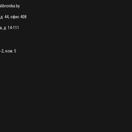
ibronika.by
 д. 44, офис 408
, д. 14-111
-2, ком. 5