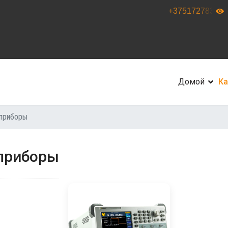
+375172783333
Домой
Ка
приборы
приборы